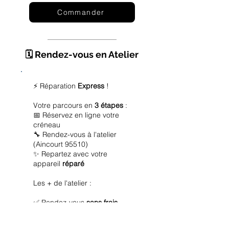
Commander
🗓️ Rendez-vous en Atelier
⚡ Réparation
Express
!
Votre parcours en
3 étapes
:
📅 Réservez en ligne votre
créneau
🔧 Rendez-vous à l'atelier
(Aincourt 95510)
✨ Repartez avec votre
appareil
réparé
Les + de l'atelier :
✅ Rendez-vous
sans frais
✅ Diagnostic
offert
✅ Réparation
express