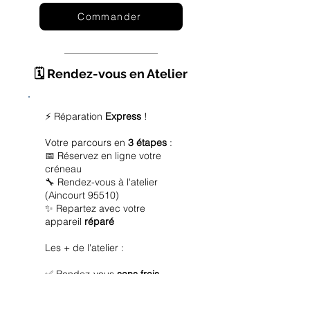
Commander
🗓️ Rendez-vous en Atelier
⚡ Réparation
Express
!
Votre parcours en
3 étapes
:
📅 Réservez en ligne votre
créneau
🔧 Rendez-vous à l'atelier
(Aincourt 95510)
✨ Repartez avec votre
appareil
réparé
Les + de l'atelier :
✅ Rendez-vous
sans frais
✅ Diagnostic
offert
✅ Réparation
express