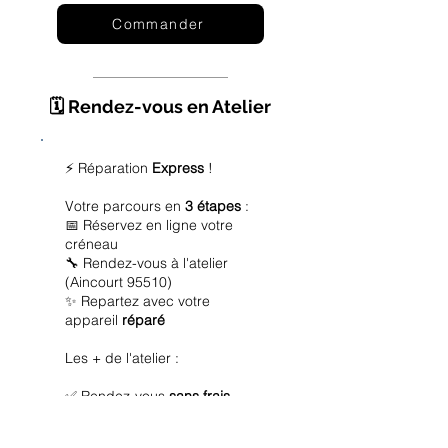
Commander
🗓️ Rendez-vous en Atelier
⚡ Réparation
Express
!
Votre parcours en
3 étapes
:
📅 Réservez en ligne votre
créneau
🔧 Rendez-vous à l'atelier
(Aincourt 95510)
✨ Repartez avec votre
appareil
réparé
Les + de l'atelier :
✅ Rendez-vous
sans frais
✅ Diagnostic
offert
✅ Réparation
express