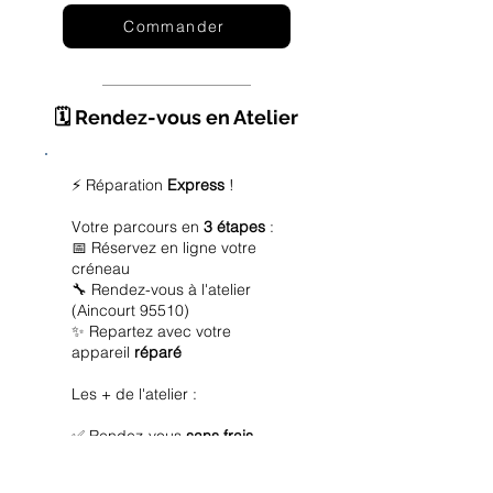
Commander
🗓️ Rendez-vous en Atelier
⚡ Réparation
Express
!
Votre parcours en
3 étapes
:
📅 Réservez en ligne votre
créneau
🔧 Rendez-vous à l'atelier
(Aincourt 95510)
✨ Repartez avec votre
appareil
réparé
Les + de l'atelier :
✅ Rendez-vous
sans frais
✅ Diagnostic
offert
✅ Réparation
express