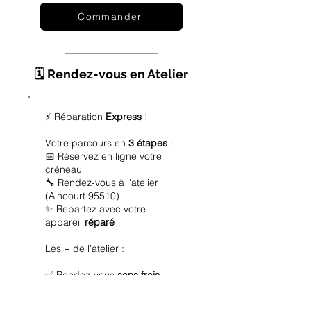
Commander
🗓️ Rendez-vous en Atelier
⚡ Réparation
Express
!
Votre parcours en
3 étapes
:
📅 Réservez en ligne votre
créneau
🔧 Rendez-vous à l'atelier
(Aincourt 95510)
✨ Repartez avec votre
appareil
réparé
Les + de l'atelier :
✅ Rendez-vous
sans frais
✅ Diagnostic
offert
✅ Réparation
express