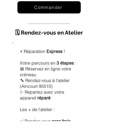
Commander
🗓️ Rendez-vous en Atelier
⚡ Réparation
Express
!
Votre parcours en
3 étapes
:
📅 Réservez en ligne votre
créneau
🔧 Rendez-vous à l'atelier
(Aincourt 95510)
✨ Repartez avec votre
appareil
réparé
Les + de l'atelier :
✅ Rendez-vous
sans frais
✅ Diagnostic
offert
✅ Réparation
express