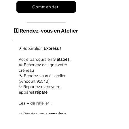
Commander
🗓️ Rendez-vous en Atelier
⚡ Réparation
Express
!
Votre parcours en
3 étapes
:
📅 Réservez en ligne votre
créneau
🔧 Rendez-vous à l'atelier
(Aincourt 95510)
✨ Repartez avec votre
appareil
réparé
Les + de l'atelier :
✅ Rendez-vous
sans frais
✅ Diagnostic
offert
✅ Réparation
express