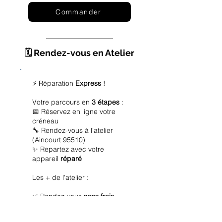
Commander
🗓️ Rendez-vous en Atelier
⚡ Réparation
Express
!
Votre parcours en
3 étapes
:
📅 Réservez en ligne votre
créneau
🔧 Rendez-vous à l'atelier
(Aincourt 95510)
✨ Repartez avec votre
appareil
réparé
Les + de l'atelier :
✅ Rendez-vous
sans frais
✅ Diagnostic
offert
✅ Réparation
express