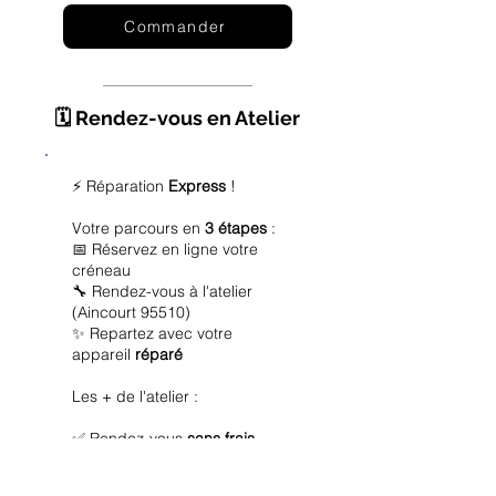
Commander
🗓️ Rendez-vous en Atelier
⚡ Réparation
Express
!
Votre parcours en
3 étapes
:
📅 Réservez en ligne votre
créneau
🔧 Rendez-vous à l'atelier
(Aincourt 95510)
✨ Repartez avec votre
appareil
réparé
Les + de l'atelier :
✅ Rendez-vous
sans frais
✅ Diagnostic
offert
✅ Réparation
express