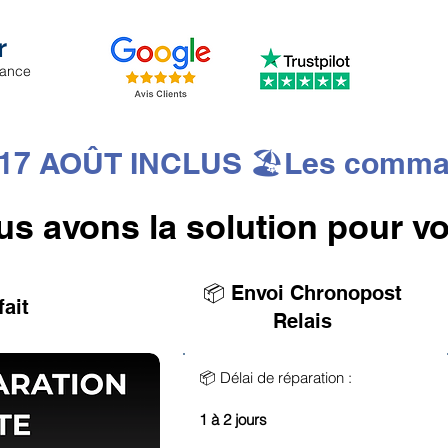
r
iance
7 AOÛT INCLUS 🏖️Les commandes
ous avons la solution pour vo
📦 Envoi Chronopost
fait
Relais
📦 Délai de réparation :
1 à 2 jours