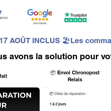
r
iance
7 AOÛT INCLUS 🏖️Les commandes
us avons la solution pour vo
📦 Envoi Chronopost
fait
Relais
📦 Délai de réparation :
1 à 2 jours