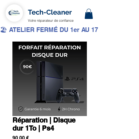
Tech-Cleaner
Votre réparateur de confiance
🏖️ ATELIER FERMÉ DU 1er AU 17 AOÛT INCLUS 
Réparation | Disque
dur 1To | Ps4
Prix
90,00 €