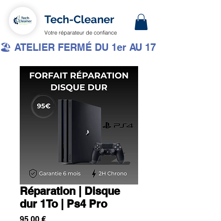
Tech-Cleaner
Votre réparateur de confiance
🏖️ ATELIER FERMÉ DU 1er AU 17 AOÛT INCLUS 
Réparation | Disque
dur 1To | Ps4 Pro
Prix
95,00 €