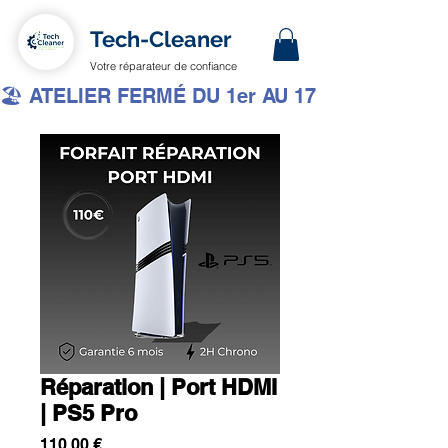
Tech-Cleaner
Votre réparateur de confiance
🏖️ ATELIER FERMÉ DU 1er AU 17 AOÛT INCLUS 
Réparation | Port HDMI
| PS5 Pro
Prix
110,00 €