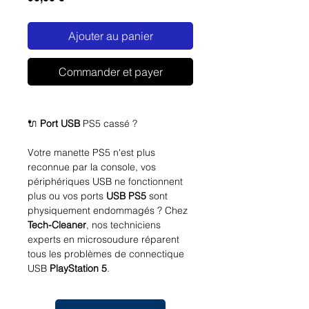
Ajouter au panier
Commander et payer
🔌
Port USB
PS5 cassé ?
Votre manette PS5 n'est plus
reconnue par la console, vos
périphériques USB ne fonctionnent
plus ou vos ports
USB PS5
sont
physiquement endommagés ? Chez
Tech-Cleaner
, nos techniciens
experts en microsoudure réparent
tous les problèmes de connectique
USB
PlayStation 5
.
💰
Prix fixe :
90€ TTC
- 🛡️ Garantie 6