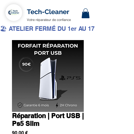
Tech-Cleaner
Votre réparateur de confiance
🏖️ ATELIER FERMÉ DU 1er AU 17 AOÛT INCLUS 
Réparation | Port USB |
Ps5 Slim
Prix
90,00 €