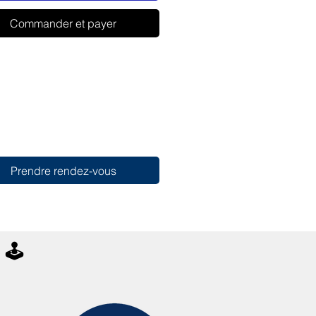
Commander et payer
Prendre rendez-vous
🕹️