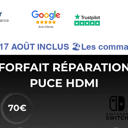
r
iance
7 AOÛT INCLUS 🏖️Les commandes