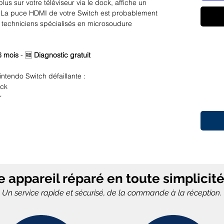
lus sur votre téléviseur via le dock, affiche un
 ? La puce HDMI de votre Switch est probablement
s techniciens spécialisés en microsoudure
6 mois
- 🆓
Diagnostic gratuit
endo Switch défaillante :
ock
r
console
llante empêche complètement le jeu sur TV !
 HDMI Switch
e appareil réparé en toute simplicité 
 Switch
s circuits
Un service rapide et sécurisé, de la commande à la réception.
I