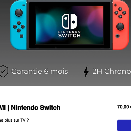
MI | Nintendo Switch
70,00 
he plus sur TV ?