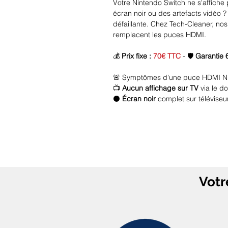
Votre Nintendo Switch ne s'affiche p
écran noir ou des artefacts vidéo
défaillante. Chez Tech-Cleaner, no
remplacent les puces HDMI.
💰
Prix fixe :
70€ TTC
- 🛡️
Garantie 
🚨 Symptômes d'une puce HDMI Nint
📺
Aucun affichage sur TV
via le d
⚫
Écran noir
complet sur téléviseu
⚡
Aucune activité électrique
de la 
⚠️
Attention : Une puce HDMI défai
🔍 Causes principales panne puce
1️⃣ Surtensions via dock/TV
Votr
Surtension TV
remontant vers la
Dock défaillant
endommageant le
Foudre affectant
la chaîne HDM
2️⃣ Surchauffe en mode docké