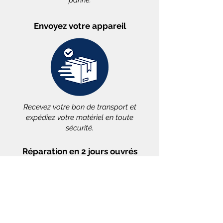
panne.
Les problèmes de vitre tactile
Nintendo Switch proviennent
Envoyez votre appareil
généralement de :
1️⃣ Chocs et chutes
Chute
sur surface dure
Impact direct
sur l'écran
Pression excessive
sur la vitre
2️⃣ Usure du revêtement tactile
Utilisation intensive
au doigt/stylet
Recevez votre bon de transport et
Revêtement conducteur
usé par
expédiez votre matériel en toute
frottement
sécurité.
Rayures profondes
altérant le
tactile
Réparation en 2 jours ouvrés
3️⃣ Infiltration liquide
Humidité
perturbant les capteurs
Liquides
endommageant les
circuits
Corrosion
des connexions tactiles