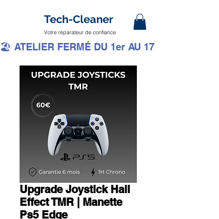
Tech-Cleaner
Votre réparateur de confiance
🏖️ ATELIER FERMÉ DU 1er AU 17 AOÛT INCLUS 
Upgrade Joystick Hall
Effect TMR | Manette
Ps5 Edge