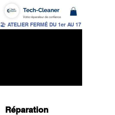
Tech-Cleaner
Votre réparateur de confiance
🏖️ ATELIER FERMÉ DU 1er AU 17 AOÛT INCLUS 
Réparation