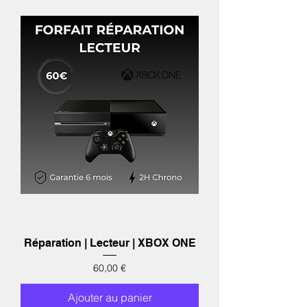
Réparation | Lecteur | XBOX ONE
Prix
60,00 €
Ajouter au panier