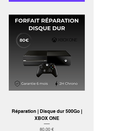
Réparation | Disque dur 500Go |
XBOX ONE
Prix
80,00 €