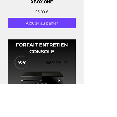
XBOX ONE
Prix
95,00 €
Ajouter au panier