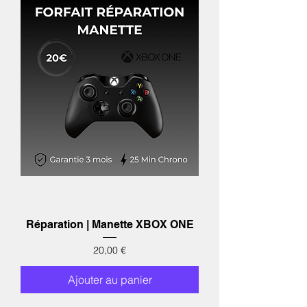
Réparation | Manette XBOX ONE
Prix
20,00 €
Ajouter au panier