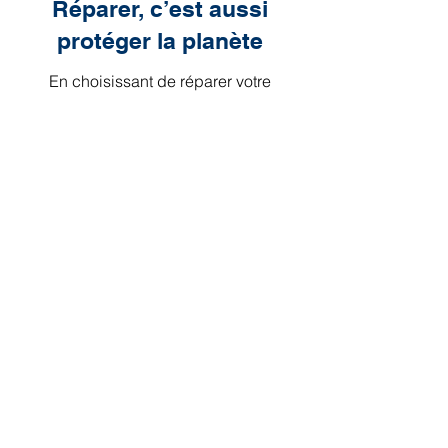
Réparer, c’est aussi
protéger la planète
En choisissant de réparer votre
console, vous faites un choix
responsable qui bénéficie à la fois à
votre portefeuille et à la planète.
Chaque réparation est une victoire
contre le gaspillage électronique et un
pas vers un avenir plus durable
Réduction empreinte carbone